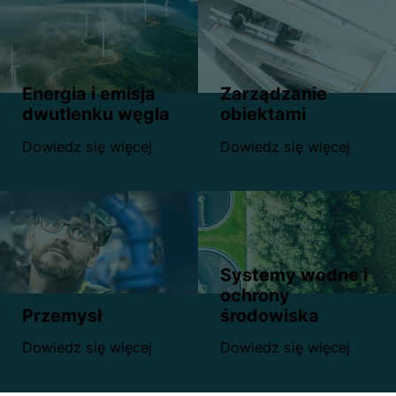
Energia i emisja
Zarządzanie
dwutlenku węgla
obiektami
Dowiedz się więcej
Dowiedz się więcej
Systemy wodne i
ochrony
Przemysł
środowiska
Dowiedz się więcej
Dowiedz się więcej