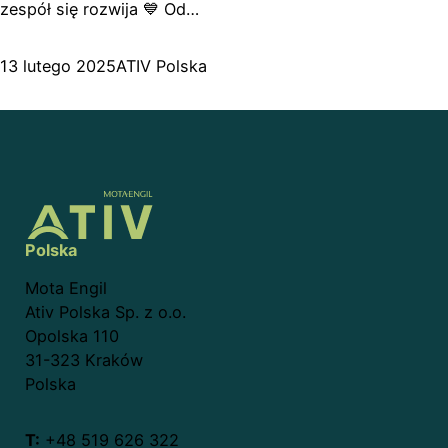
zespół się rozwija 💙 Od…
13 lutego 2025
ATIV Polska
Polska
Mota Engil
Ativ Polska Sp. z o.o.
Opolska 110
31-323 Kraków
Polska
T:
+48 519 626 322